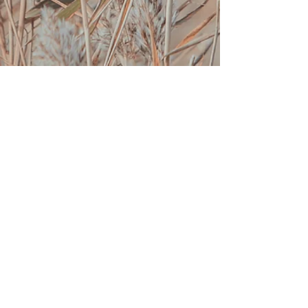
Praxis Lebensanker
Albrecht-Dürer-Straße 1
82008
Unterhaching
Judith Rey
:
0151/14101950