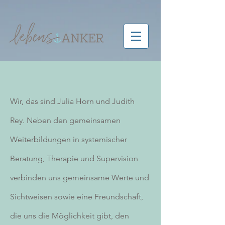
UA-198485592-1
Wir, das sind Julia Horn und Judith
Rey. Neben den gemeinsamen
Weiterbildungen in systemischer
Beratung, Therapie
und
Supervision
verbinden uns gemeinsame Werte und
Sichtweisen sowie eine Freundschaft,
die uns die Möglichkeit gibt, den